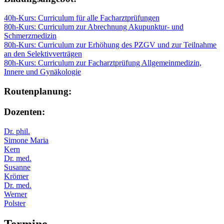
40h-Kurs: Curriculum für alle Facharztprüfungen
80h-Kurs: Curriculum zur Abrechnung Akupunktur- und
Schmerzmedizin
80h-Kurs: Curriculum zur Erhöhung des PZGV und zur Teilnahme
an den Selektivverträgen
80h-Kurs: Curriculum zur Facharztprüfung Allgemeinmedizin,
Innere und Gynäkologie
Routenplanung:
Dozenten:
Dr. phil.
Simone Maria
Kern
Dr. med.
Susanne
Krömer
Dr. med.
Werner
Polster