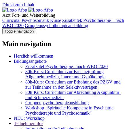
Direkt zum Inhalt
Arzt
Fort- und Weiterbildung
Curricula: Psychosomatik Kurse
Zusatztitel: Psychotherapie – nach
WBO 2020
Gruppenpsychotherapieausbildung
Toggle navigation
Main navigation
Herzlich willkommen
Bildungsangebote
Zusatztitel Psychotherapie - nach WBO 2020
80h-Kurs: Curriculum zur Facharztprüfung
Allgemeinmedizin, Innere und Gynäkologie
80h-Kurs: Curriculum zur Erhöhung des PZGV und
zur Teilnahme an den Selektivverträgen
80h-Kurs: Curriculum zur Abrechnung Akupunktur-
und Schmerzmedizin
Gruppenpsychotherapieausbildung
Workshop „Spirituelle Kompetenz in Psychiatrie,
Psychotherapie und Psychosomatik“
NEU: Workshop
Teilnehmerinfos
Informationen für Teilnehmende