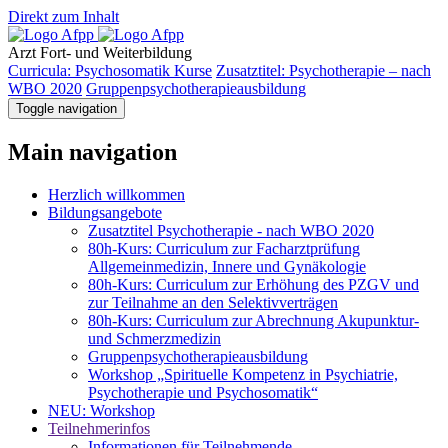
Direkt zum Inhalt
Arzt
Fort- und Weiterbildung
Curricula: Psychosomatik Kurse
Zusatztitel: Psychotherapie – nach
WBO 2020
Gruppenpsychotherapieausbildung
Toggle navigation
Main navigation
Herzlich willkommen
Bildungsangebote
Zusatztitel Psychotherapie - nach WBO 2020
80h-Kurs: Curriculum zur Facharztprüfung
Allgemeinmedizin, Innere und Gynäkologie
80h-Kurs: Curriculum zur Erhöhung des PZGV und
zur Teilnahme an den Selektivverträgen
80h-Kurs: Curriculum zur Abrechnung Akupunktur-
und Schmerzmedizin
Gruppenpsychotherapieausbildung
Workshop „Spirituelle Kompetenz in Psychiatrie,
Psychotherapie und Psychosomatik“
NEU: Workshop
Teilnehmerinfos
Informationen für Teilnehmende